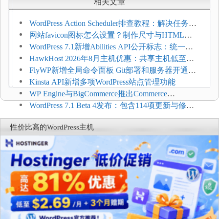
相关文章
WordPress Action Scheduler排查教程：解决任务积
压和订单延迟
网站favicon图标怎么设置？制作尺寸与HTML添
加方法
WordPress 7.1新增Abilities API公开标志：统一支
持REST API、MCP与AI代理
HawkHost 2026年8月主机优惠：共享主机低至
$2.61/月，高性能主机同步折扣
FlyWP新增全局命令面板 Git部署和服务器开通更
方便
Kinsta API新增多项WordPress站点管理功能
WP Engine与BigCommerce推出Commerce
Connect：WordPress商店可保留前台体验并扩展电
WordPress 7.1 Beta 4发布：包含114项更新与修
商能力
复，仅建议在测试环境体验
性价比高的WordPress主机