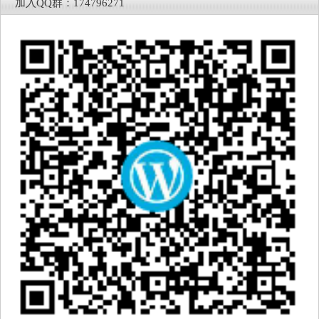
加入QQ群：174796271