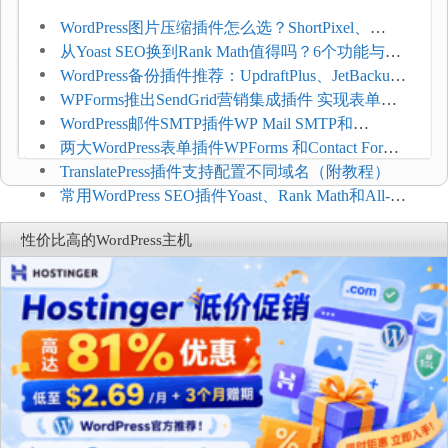
WordPress图片压缩插件怎么选？ShortPixel、
Imagify、Smush和EWWW全面对比
从Yoast SEO换到Rank Math值得吗？6个功能与切
换前检查清单
WordPress备份插件推荐：UpdraftPlus、JetBackup
和主机自动备份等方案
WPForms推出SendGrid营销集成插件 实现表单联
系人自动同步
WordPress邮件SMTP插件WP Mail SMTP和
FluentSMT对比评测
两大WordPress表单插件WPForms 和Contact Form 7
哪个好
TranslatePress插件支持配置不同域名（附教程）
常用WordPress SEO插件Yoast、Rank Math和All-in-
One SEO对比分析
性价比高的WordPress主机