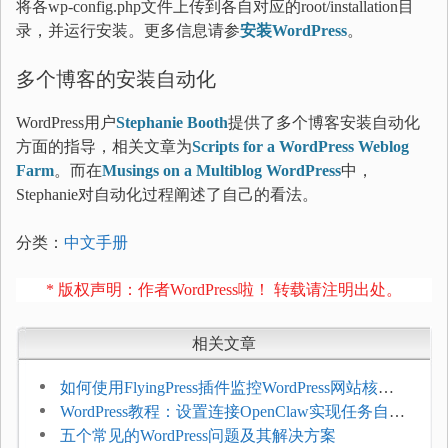
将各wp-config.php文件上传到各自对应的root/installation目
录，并运行安装。更多信息请参
安装WordPress
。
多个博客的安装自动化
WordPress用户
Stephanie Booth
提供了多个博客安装自动化
方面的指导，相关文章为
Scripts for a WordPress Weblog
Farm
。而在
Musings on a Multiblog WordPress
中，
Stephanie对自动化过程阐述了自己的看法。
分类：
中文手册
* 版权声明：作者WordPress啦！ 转载请注明出处。
相关文章
如何使用FlyingPress插件监控WordPress网站核心
网页指标（CWV）
WordPress教程：设置连接OpenClaw实现任务自动
化
五个常见的WordPress问题及其解决方案