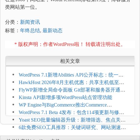
类网站第一位。
分类：
新闻资讯
标签：
年终总结
,
最新动态
* 版权声明：作者WordPress啦！ 转载请注明出处。
相关文章
WordPress 7.1新增Abilities API公开标志：统一支
持REST API、MCP与AI代理
HawkHost 2026年8月主机优惠：共享主机低至
$2.61/月，高性能主机同步折扣
FlyWP新增全局命令面板 Git部署和服务器开通更
方便
Kinsta API新增多项WordPress站点管理功能
WP Engine与BigCommerce推出Commerce
Connect：WordPress商店可保留前台体验并扩展电
WordPress 7.1 Beta 4发布：包含114项更新与修
商能力
复，仅建议在测试环境体验
Yoast SEO批量编辑器升级：新增筛选、焦点关键
词与AI元数据草稿
6款免费SEO工具推荐：关键词研究、网站测速与
AI可见度检查