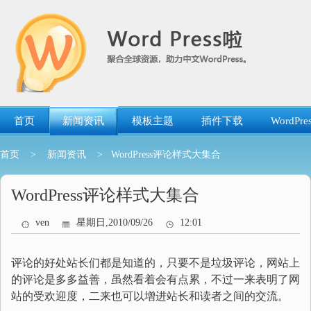
跳
转
到
内
容
首页
新闻资讯
模板主题
插件下载
WordP
首页
>
新闻资讯
> WordPress评论样式大集合
WordPress评论样式大集合
ven
星期日,2010/09/26
12:01
评论的好处站长们都是知道的，只要不是垃圾评论，网站上
的评论是多多益善，虽然看着会有点累，不过一来表明了网
站的受欢迎度，二来也可以增进站长和读者之间的交流。