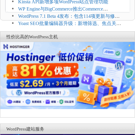
方便
Kinsta API新增多项WordPress站点管理功能
WP Engine与BigCommerce推出Commerce
Connect：WordPress商店可保留前台体验并扩展电
WordPress 7.1 Beta 4发布：包含114项更新与修
商能力
复，仅建议在测试环境体验
Yoast SEO批量编辑器升级：新增筛选、焦点关键
词与AI元数据草稿
性价比高的WordPress主机
WordPress建站服务