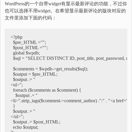
WordPress的一个自带widget有显示最新评论的功能，不过你
也可以选择不用widget。在希望显示最新评论的版块对应的
文件里添加下面的代码：
<?php

  $pre_HTML ="";

  $post_HTML ="";

  global $wpdb;

  $sql = "SELECT DISTINCT ID, post_title, post_password
  $comments = $wpdb->get_results($sql);

  $output = $pre_HTML;

  $output .= "

<ul>";

  foreach ($comments as $comment) {

    $output .= "

<li>".strip_tags($comment->comment_author) .":" . "<a href=""
  }

  $output .= "

</ul>";

  $output .= $post_HTML;

  echo $output;
