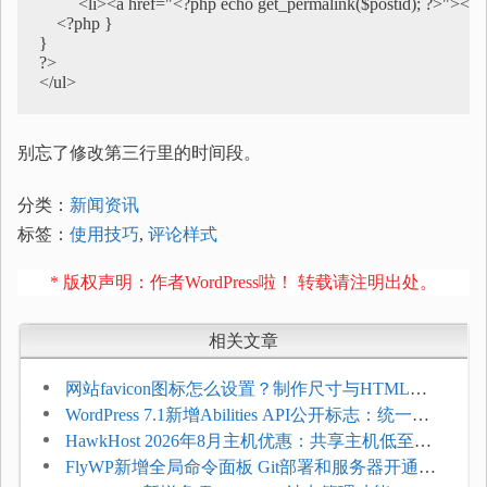
         <li><a href="<?php echo get_permalink($postid); ?>"><?ph
    <?php }

}

?>

</ul>
别忘了修改第三行里的时间段。
分类：
新闻资讯
标签：
使用技巧
,
评论样式
* 版权声明：作者WordPress啦！ 转载请注明出处。
相关文章
网站favicon图标怎么设置？制作尺寸与HTML添
加方法
WordPress 7.1新增Abilities API公开标志：统一支
持REST API、MCP与AI代理
HawkHost 2026年8月主机优惠：共享主机低至
$2.61/月，高性能主机同步折扣
FlyWP新增全局命令面板 Git部署和服务器开通更