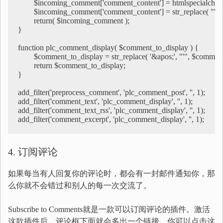
	$incoming_comment['comment_content'] = htmlspecialchars($incoming_comment['comment_content']);

	$incoming_comment['comment_content'] = str_replace( "'", '&apos;', $incoming_comment['comment_content'] );

	return( $incoming_comment );

}

function plc_comment_display( $comment_to_display ) {

	$comment_to_display = str_replace( '&apos;', "'", $comment_to_display );

	return $comment_to_display;

}

add_filter('preprocess_comment', 'plc_comment_post', '', 1);

add_filter('comment_text', 'plc_comment_display', '', 1);

add_filter('comment_text_rss', 'plc_comment_display', '', 1);

4. 订阅评论
如果每当有人回复你的评论时，都会有一封邮件通知你，那
么你就不会错过和别人的每一次交流了。
Subscribe to Comments就是一款可以订阅评论的插件。激活
这款插件后，评论框下面就会多出一个链接，你可以点击这