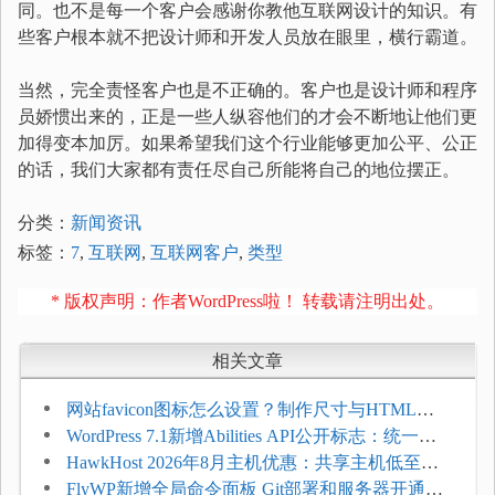
同。也不是每一个客户会感谢你教他互联网设计的知识。有
些客户根本就不把设计师和开发人员放在眼里，横行霸道。
当然，完全责怪客户也是不正确的。客户也是设计师和程序
员娇惯出来的，正是一些人纵容他们的才会不断地让他们更
加得变本加厉。如果希望我们这个行业能够更加公平、公正
的话，我们大家都有责任尽自己所能将自己的地位摆正。
分类：
新闻资讯
标签：
7
,
互联网
,
互联网客户
,
类型
* 版权声明：作者WordPress啦！ 转载请注明出处。
相关文章
网站favicon图标怎么设置？制作尺寸与HTML添
加方法
WordPress 7.1新增Abilities API公开标志：统一支
持REST API、MCP与AI代理
HawkHost 2026年8月主机优惠：共享主机低至
$2.61/月，高性能主机同步折扣
FlyWP新增全局命令面板 Git部署和服务器开通更