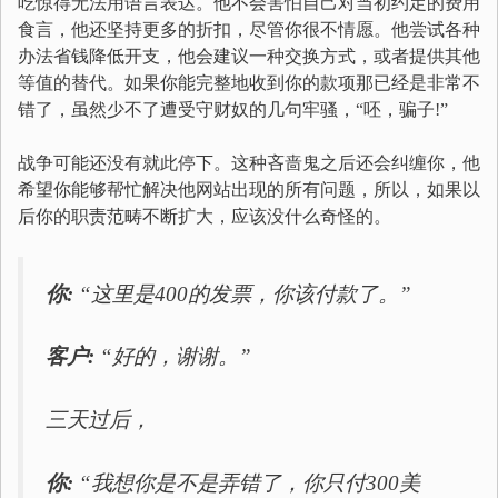
吃惊得无法用语言表达。他不会害怕自己对当初约定的费用
食言，他还坚持更多的折扣，尽管你很不情愿。他尝试各种
办法省钱降低开支，他会建议一种交换方式，或者提供其他
等值的替代。如果你能完整地收到你的款项那已经是非常不
错了，虽然少不了遭受守财奴的几句牢骚，“呸，骗子!”
战争可能还没有就此停下。这种吝啬鬼之后还会纠缠你，他
希望你能够帮忙解决他网站出现的所有问题，所以，如果以
后你的职责范畴不断扩大，应该没什么奇怪的。
你:
“这里是400的发票，你该付款了。”
客户:
“好的，谢谢。”
三天过后，
你:
“我想你是不是弄错了，你只付300美