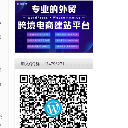
并
知
加入QQ群：174796271
网
，
析
部
么