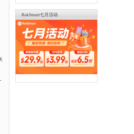
RakSmart七月活动
关
个