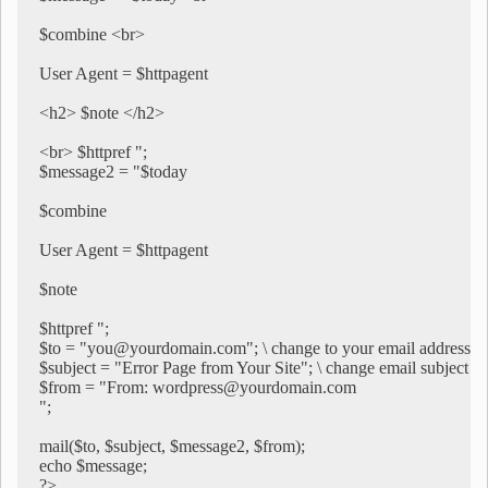
$combine <br> 

User Agent = $httpagent 

<h2> $note </h2>

<br> $httpref ";

$message2 = "$today 

$combine 

User Agent = $httpagent 

$note 

$httpref ";

$to = "you@yourdomain.com"; \ change to your email address

$subject = "Error Page from Your Site"; \ change email subject

$from = "From: wordpress@yourdomain.com

";

mail($to, $subject, $message2, $from);

echo $message;

?>
