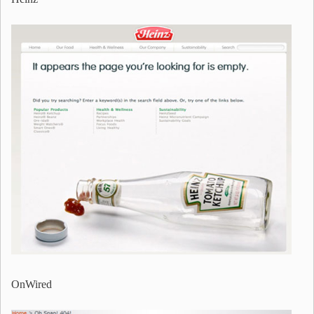
OnWired