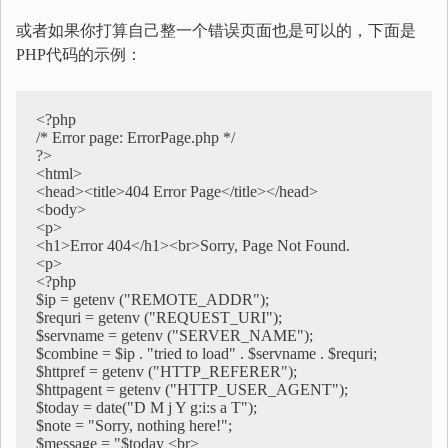
或者如果你打算自己整一个错误页面也是可以的，下面是
PHP代码的示例：
<?php

/* Error page: ErrorPage.php */

?>

<html>

<head><title>404 Error Page</title></head>

<body>

<p>

<h1>Error 404</h1><br>Sorry, Page Not Found.

<p>

<?php

$ip = getenv ("REMOTE_ADDR");

$requri = getenv ("REQUEST_URI");

$servname = getenv ("SERVER_NAME");

$combine = $ip . "tried to load" . $servname . $requri;

$httpref = getenv ("HTTP_REFERER");

$httpagent = getenv ("HTTP_USER_AGENT");

$today = date("D M j Y g:i:s a T");

$note = "Sorry, nothing here!";

$message = "$today <br>
