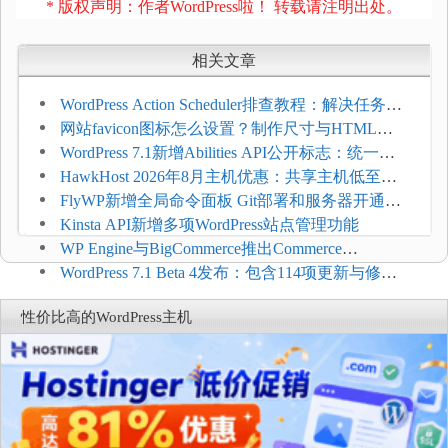
* 版权声明：作者WordPress啦！ 转载请注明出处。
相关文章
WordPress Action Scheduler排查教程：解决任务积
压和订单延迟
网站favicon图标怎么设置？制作尺寸与HTML添
加方法
WordPress 7.1新增Abilities API公开标志：统一支
持REST API、MCP与AI代理
HawkHost 2026年8月主机优惠：共享主机低至
$2.61/月，高性能主机同步折扣
FlyWP新增全局命令面板 Git部署和服务器开通更
方便
Kinsta API新增多项WordPress站点管理功能
WP Engine与BigCommerce推出Commerce
Connect：WordPress商店可保留前台体验并扩展电
WordPress 7.1 Beta 4发布：包含114项更新与修
商能力
复，仅建议在测试环境体验
性价比高的WordPress主机