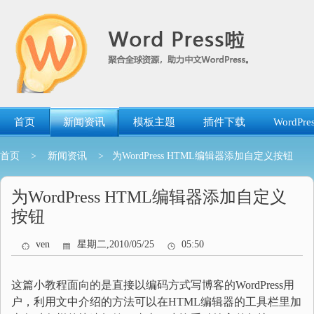
跳
转
到
内
容
首页
新闻资讯
模板主题
插件下载
WordP
首页
>
新闻资讯
> 为WordPress HTML编辑器添加自定义按钮
为WordPress HTML编辑器添加自定义
按钮
ven
星期二,2010/05/25
05:50
这篇小教程面向的是直接以编码方式写博客的WordPress用
户，利用文中介绍的方法可以在HTML编辑器的工具栏里加