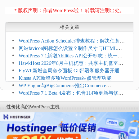
* 版权声明：作者WordPress啦！ 转载请注明出处。
相关文章
WordPress Action Scheduler排查教程：解决任务积
压和订单延迟
网站favicon图标怎么设置？制作尺寸与HTML添
加方法
WordPress 7.1新增Abilities API公开标志：统一支
持REST API、MCP与AI代理
HawkHost 2026年8月主机优惠：共享主机低至
$2.61/月，高性能主机同步折扣
FlyWP新增全局命令面板 Git部署和服务器开通更
方便
Kinsta API新增多项WordPress站点管理功能
WP Engine与BigCommerce推出Commerce
Connect：WordPress商店可保留前台体验并扩展电
WordPress 7.1 Beta 4发布：包含114项更新与修
商能力
复，仅建议在测试环境体验
性价比高的WordPress主机