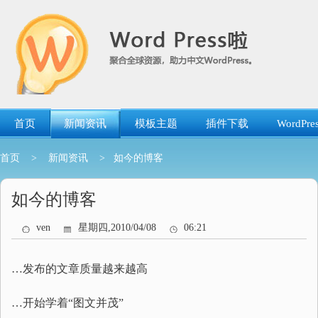
跳
转
到
内
容
首页
新闻资讯
模板主题
插件下载
WordP
首页
>
新闻资讯
> 如今的博客
如今的博客
ven
星期四,2010/04/08
06:21
…发布的文章质量越来越高
…开始学着“图文并茂”