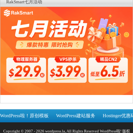
RakSmart七月活动
WordPress啦！原创模板
WordPress建站服务
Hostinger优惠
Copyright © 2007 - 2026 wordpress.la, All Rights Reserved WordPress啦! 版权