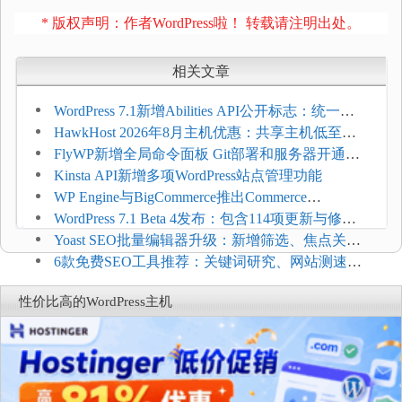
* 版权声明：作者WordPress啦！ 转载请注明出处。
相关文章
WordPress 7.1新增Abilities API公开标志：统一支
持REST API、MCP与AI代理
HawkHost 2026年8月主机优惠：共享主机低至
$2.61/月，高性能主机同步折扣
FlyWP新增全局命令面板 Git部署和服务器开通更
方便
Kinsta API新增多项WordPress站点管理功能
WP Engine与BigCommerce推出Commerce
Connect：WordPress商店可保留前台体验并扩展电
WordPress 7.1 Beta 4发布：包含114项更新与修
商能力
复，仅建议在测试环境体验
Yoast SEO批量编辑器升级：新增筛选、焦点关键
词与AI元数据草稿
6款免费SEO工具推荐：关键词研究、网站测速与
AI可见度检查
性价比高的WordPress主机