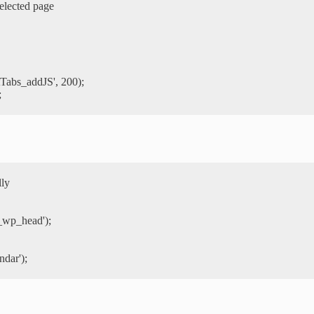
elected page

tTabs_addJS', 200);

ly

ndar');