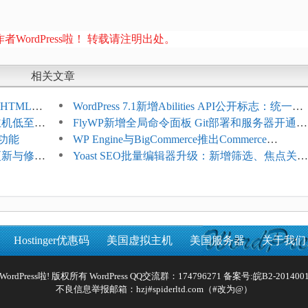
者WordPress啦！ 转载请注明出处。
相关文章
HTML添
WordPress 7.1新增Abilities API公开标志：统一支
享主机低至
持REST API、MCP与AI代理
FlyWP新增全局命令面板 Git部署和服务器开通更
理功能
方便
WP Engine与BigCommerce推出Commerce
4项更新与修
Connect：WordPress商店可保留前台体验并扩展
Yoast SEO批量编辑器升级：新增筛选、焦点关键
商能力
词与AI元数据草稿
Hostinger优惠码
美国虚拟主机
美国服务器
关于我们
Reserved WordPress啦! 版权所有 WordPress QQ交流群：174796271 备案号:
皖B2-2014001
不良信息举报邮箱：hzj#spiderltd.com（#改为@）