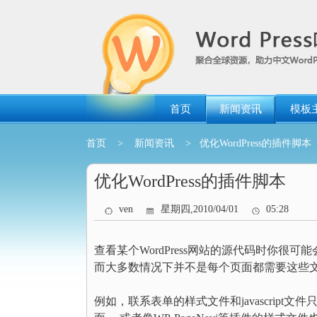
跳
转
到
内
容
首页
新闻资讯
模板
首页
>
新闻资讯
> 优化WordPress的插件脚本
优化WordPress的插件脚本
ven
星期四,2010/04/01
05:28
查看某个WordPress网站的源代码时你很可能
而大多数情况下并不是每个页面都需要这些
例如，联系表单的样式文件和javascrip