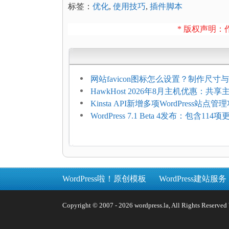
标签：
优化
,
使用技巧
,
插件脚本
* 版权声明：作
网站favicon图标怎么设置？制作尺寸与
加方法
HawkHost 2026年8月主机优惠：共
$2.61/月，高性能主机同步折扣
Kinsta API新增多项WordPress站点管
WordPress 7.1 Beta 4发布：包含11
复，仅建议在测试环境体验
WordPress啦！原创模板
WordPress建站服务
Copyright © 2007 - 2026 wordpress.la, All Rights 