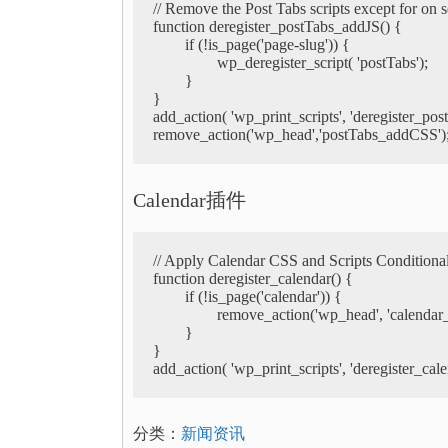
// Remove the Post Tabs scripts except for on s
function deregister_postTabs_addJS() {

	if (!is_page('page-slug')) {

		wp_deregister_script( 'postTabs');

	}

}

add_action( 'wp_print_scripts', 'deregister_pos
Calendar插件
// Apply Calendar CSS and Scripts Conditional
function deregister_calendar() {

	if (!is_page('calendar')) {

		remove_action('wp_head', 'calendar_wp_head');

	}

}

add_action( 'wp_print_scripts', 'deregister_cale
分类：
新闻资讯