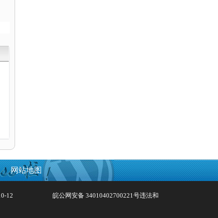
电
网站地图
0-12
皖公网安备 34010402700221号
违法和