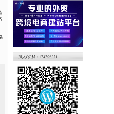
流
名
插
加入QQ群：174796271