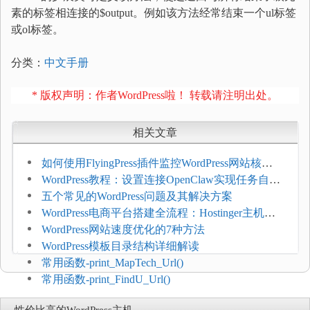
素的标签相连接的$output。例如该方法经常结束一个ul标签
或ol标签。
分类：
中文手册
* 版权声明：作者WordPress啦！ 转载请注明出处。
相关文章
如何使用FlyingPress插件监控WordPress网站核心
网页指标（CWV）
WordPress教程：设置连接OpenClaw实现任务自动
化
五个常见的WordPress问题及其解决方案
WordPress电商平台搭建全流程：Hostinger主机一
键部署
WordPress网站速度优化的7种方法
WordPress模板目录结构详细解读
常用函数-print_MapTech_Url()
常用函数-print_FindU_Url()