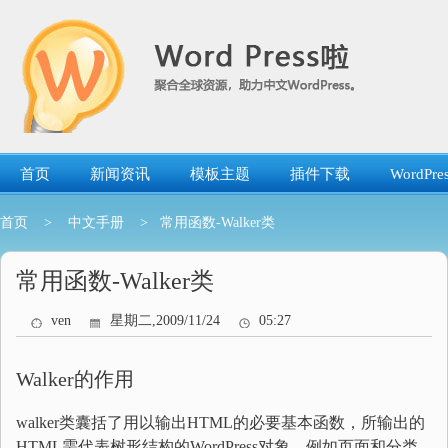
跳
转
到
内
容
首页
新闻资讯
模板主题
插件下载
WordP
首页
>
中文手册
> 常用函数-Walker类
常用函数-Walker类
ven
星期二,2009/11/24
05:27
Walker的作用
walker类囊括了用以输出HTML的必要基本函数，所输出的
HTML需代表树形结构的WordPress对象。例如页面和分类