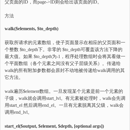
父页面的ID，而page->ID则会给出该页面的ID。
方法
walk($elements, $to_depth)
获取所请求的元素数组，使子页面显示在相应的父页面和一
个整数 $to_depth下。非零的 $to_depth可覆盖该方法下降的
最大值。如果 $to_depth为-1，程序处理数组时会将其看做一
个平面数组（各个元素之间没有父子层级关系）。传递给
walk的所有附加参数都会原封不动地被传递给walk调用的其
它方法。
walk遍历$element数组。一旦发现某个元素是前一个元素的
子级，walk就会调用start_lvl。有元素被处理时，walk会先调
用start_el 然后调用end_el。一旦有元素脱离其父级，walk会
调用end_lvl。
start_el($output, $element, $depth, [optional args])