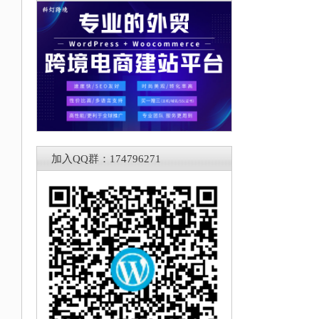
加入QQ群：174796271