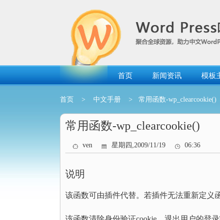
跳
转
到
内
容
首页
新闻资讯
模板
首页
>
中文手册
> 常用函数-wp_clearcookie()
常用函数-wp_clearcookie()
ven
星期四,2009/11/19
06:36
说明
该函数可由插件代替。若插件无法重新定义
该函数清除身份验证cookie，退出用户的登