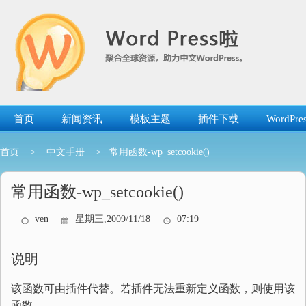
跳
转
到
内
容
首页
新闻资讯
模板主题
插件下载
WordP
首页
>
中文手册
> 常用函数-wp_setcookie()
常用函数-wp_setcookie()
ven
星期三,2009/11/18
07:19
说明
该函数可由插件代替。若插件无法重新定义函数，则使用该
函数。