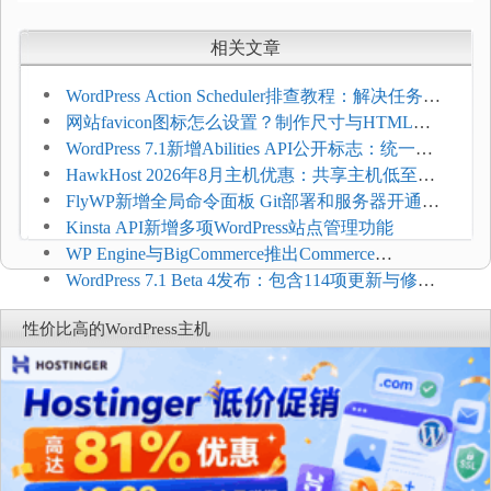
相关文章
WordPress Action Scheduler排查教程：解决任务积
压和订单延迟
网站favicon图标怎么设置？制作尺寸与HTML添
加方法
WordPress 7.1新增Abilities API公开标志：统一支
持REST API、MCP与AI代理
HawkHost 2026年8月主机优惠：共享主机低至
$2.61/月，高性能主机同步折扣
FlyWP新增全局命令面板 Git部署和服务器开通更
方便
Kinsta API新增多项WordPress站点管理功能
WP Engine与BigCommerce推出Commerce
Connect：WordPress商店可保留前台体验并扩展电
WordPress 7.1 Beta 4发布：包含114项更新与修
商能力
复，仅建议在测试环境体验
性价比高的WordPress主机