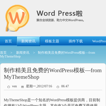
跳
转
到
内
容
首页
新闻资讯
模板主题
插件下载
WordP
首页
>
新闻资讯
> 制作精美且免费的WordPress模板—from
MyThemeShop
制作精美且免费的WordPress模板—from
MyThemeShop
ven
星期一,2012/07/16
06:47
MyThemeShop是一个知名的WordPress模板提供商，目前制
作拥有13个WordPress主题，其中有3个是可免费下载使用