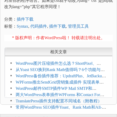
对应你的程序语言。如果是css就手动改为lang=”css”是php就
改为lang=”php”其它程序同理！
分类：
插件下载
标签：
Syntax
,
代码插件
,
插件下载
,
管理员工具
* 版权声明：作者WordPress啦！ 转载请注明出处。
相关文章
WordPress图片压缩插件怎么选？ShortPixel、
Imagify、Smush和EWWW全面对比
从Yoast SEO换到Rank Math值得吗？6个功能与切
换前检查清单
WordPress备份插件推荐：UpdraftPlus、JetBackup
和主机自动备份等方案
WPForms推出SendGrid营销集成插件 实现表单联
系人自动同步
WordPress邮件SMTP插件WP Mail SMTP和
FluentSMT对比评测
两大WordPress表单插件WPForms 和Contact Form 7
哪个好
TranslatePress插件支持配置不同域名（附教程）
常用WordPress SEO插件Yoast、Rank Math和All-in-
One SEO对比分析