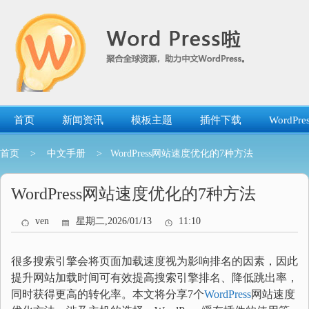
跳
转
到
内
容
首页
新闻资讯
模板主题
插件下载
WordP
首页
>
中文手册
> WordPress网站速度优化的7种方法
WordPress网站速度优化的7种方法
ven
星期二,2026/01/13
11:10
很多搜索引擎会将页面加载速度视为影响排名的因素，因此
提升网站加载时间可有效提高搜索引擎排名、降低跳出率，
同时获得更高的转化率。本文将分享7个
WordPress
网站速度