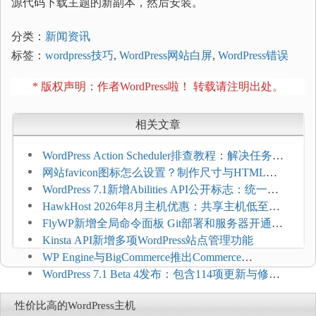
源代码下载主题的新副本，然后安装。
分类：
新闻资讯
标签：
wordpress技巧
,
WordPress网站白屏
,
WordPress错误
* 版权声明：作者WordPress啦！ 转载请注明出处。
相关文章
WordPress Action Scheduler排查教程：解决任务积
压和订单延迟
网站favicon图标怎么设置？制作尺寸与HTML添
加方法
WordPress 7.1新增Abilities API公开标志：统一支
持REST API、MCP与AI代理
HawkHost 2026年8月主机优惠：共享主机低至
$2.61/月，高性能主机同步折扣
FlyWP新增全局命令面板 Git部署和服务器开通更
方便
Kinsta API新增多项WordPress站点管理功能
WP Engine与BigCommerce推出Commerce
Connect：WordPress商店可保留前台体验并扩展电
WordPress 7.1 Beta 4发布：包含114项更新与修
商能力
复，仅建议在测试环境体验
性价比高的WordPress主机