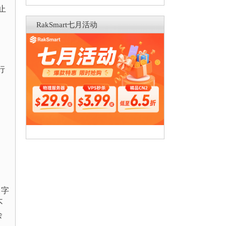
止
RakSmart七月活动
行
名字
不
会