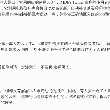
人是出于实用的目的使用bot的，IMDb’s Twitter 账户的使用者
的嫌疑，它利用电影资料库直接自动发布更新、自动答复以及唧唧喳
Twitter能够慎重考虑这一点，并能够正确地区分好的bots和
否属于成人内容， Twitter将要打击所有的不合适头像或者Twitter
er的规则是这么说的，“您不得使用任何淫秽色情图片作为个人资料
者背景图像时请一定注意了，不要再 发裸照了。
帖，但却只有寥寥几人跟随他们的用户。因此，有人就开通了大
来抢话题的风头。 这些行为是非常靠不住的，很容易被识穿的，很容
r的救援。