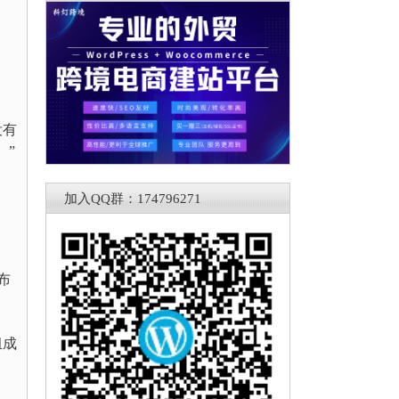
没有
。”
，
加入QQ群：174796271
布
组成