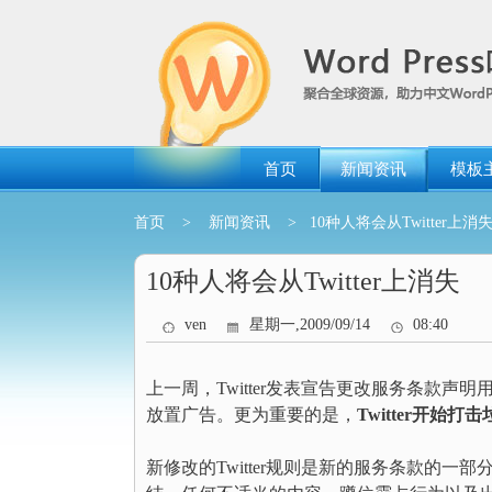
跳
转
到
内
容
首页
新闻资讯
模板
首页
>
新闻资讯
> 10种人将会从Twitter上消
10种人将会从Twitter上消失
ven
星期一,2009/09/14
08:40
上一周，Twitter发表宣告更改服务条款声明用户
放置广告。更为重要的是，
Twitter开始
新修改的Twitter规则是新的服务条款的一部