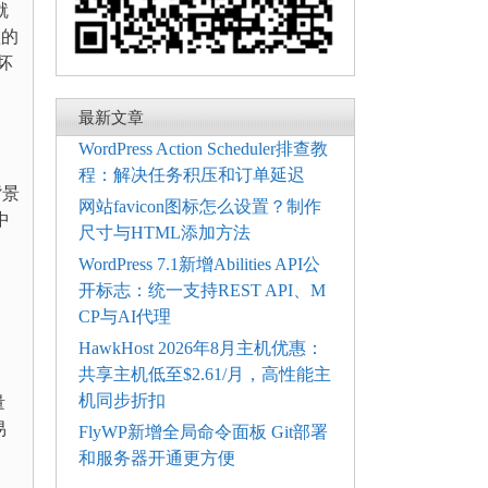
就
喳的
坏
最新文章
WordPress Action Scheduler排查教
程：解决任务积压和订单延迟
背景
网站favicon图标怎么设置？制作
中
尺寸与HTML添加方法
WordPress 7.1新增Abilities API公
开标志：统一支持REST API、M
CP与AI代理
HawkHost 2026年8月主机优惠：
共享主机低至$2.61/月，高性能主
机同步折扣
量
易
FlyWP新增全局命令面板 Git部署
和服务器开通更方便