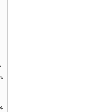
你
失你
更多