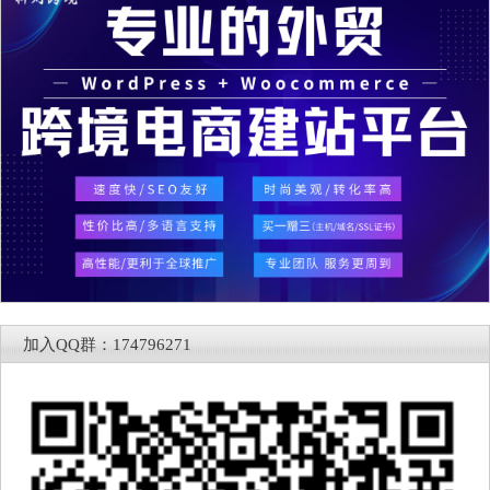
加入QQ群：174796271