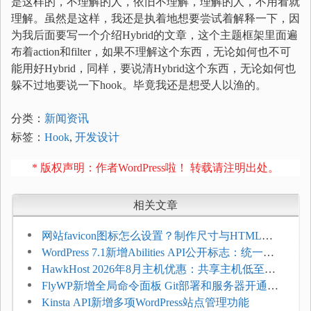
是这样的，不理解的人，依旧不理解，理解的人，不用看就
理解。虽然是这样，我还是执着地想要尝试着解释一下，因
为我后面要写一个介绍Hybrid的文章，这个主题框架里面遍
布着action和filter，如果不理解这个东西，无论如何也不可
能用好Hybrid，同样，要说清Hybrid这个东西，无论如何也
躲不过地要说一下hook。毕竟我还是想受人以渔的。
分类：
新闻资讯
标签：
Hook
,
开发设计
* 版权声明：作者WordPress啦！ 转载请注明出处。
相关文章
网站favicon图标怎么设置？制作尺寸与HTML添
加方法
WordPress 7.1新增Abilities API公开标志：统一支
持REST API、MCP与AI代理
HawkHost 2026年8月主机优惠：共享主机低至
$2.61/月，高性能主机同步折扣
FlyWP新增全局命令面板 Git部署和服务器开通更
方便
Kinsta API新增多项WordPress站点管理功能