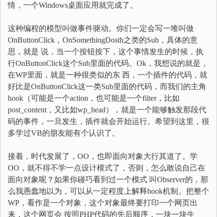
情，一个Windows桌面应用就完成了。
这种编程的模型叫做事件驱动。你们一定会写一堆叫做
OnButtonClick，OnSomethingDosth之类的Sub，具体的意
思，就是 说，当一个按钮按下，这个事情发生的时候，执
行OnButtonClick这个Sub里面的代码。Ok，我想说的就是，
在WP里面，就是一种很类似的东 西，一个插件的代码，就
好比是OnButtonClick这一类Sub里面的代码，而我们的主角
hook（可能是一个action，也可能是一个filter，比如
post_content，又比如wp_head），就是一个能够触发那段代
码的事件，一旦发生，插件就会开始运行。希望到这里，很
多学过VB的朋友能有个认识了。
接着，时代发展了，OO，也即面向对象大行其道了。学
OO，就不得不学一点设计模式了，否则，怎么敢说自己在
面向对象呢？如果你碰巧看到过一个模式 叫Observer的，那
么我愚蠢地以为，可以从一定程度上解释hook机制。把整个
WP，看作是一个对象，这个对象最终要打印一个网页出
来，这个网页会 按照PHP代码的先后顺序，一块一块生