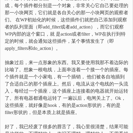
成，每个插件都分别是一个对象，非常关心它自己要处理的
那一小块网页，它们就是各自关心的那一小块网页的观察者
们。 在WP初始化的时候，这些插件们就把自己添加到观察
者的队列里面（即add_filter或者add_action），而它们观察
WP内部的这个窗口，就 是action或者filter，WP在执行到特
定的时候，就会通知这些插件，某个事情发生了（即
apply_filters和do_action）。
抽象过后，来一点形象的东西。我又要使用我那不着边际的
比喻了。想象一根电线，上面串连着一个接一个的插座。每
个插件就是一个小家电，有一个插销， 他们被各自地插到
了合适自己的那个插座上。然后，电流从这个电线的一头流
入，每经过一个插座，这个插座上连接着的电器就开始运转
了。所有电器都通电运转了 一遍以后，电闸关上了。Ok，
这些插座，就好像是hook，有的是action形状的，有的是
filter形状的，但是本质上就是插座。
好了，我已经废了很多的唇舌了，我心里很清楚，结果可能