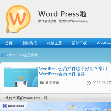
跳
转
到
内
容
首页
新闻资讯
模板主题
插件下载
WordP
首页
>WordPress会员插件
WordPress会员插件哪个好用？常用
WordPress会员插件推荐
分
2022-08-17
新闻资讯
类
目
录
性价比高的WordPress主机