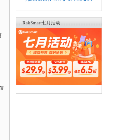
RakSmart七月活动
页
复