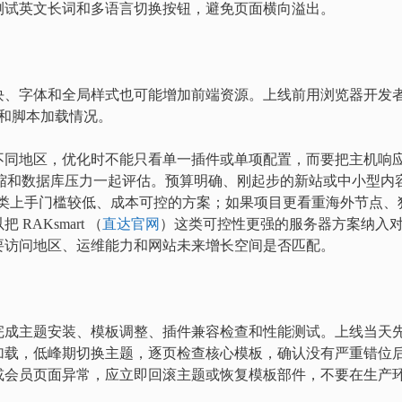
测试英文长词和多语言切换按钮，避免页面横向溢出。
块、字体和全局样式也可能增加前端资源。上线前用浏览器开发
体、图片和脚本加载情况。
不同地区，优化时不能只看单一插件或单项配置，而要把主机响
缩和数据库压力一起评估。预算明确、刚起步的新站或中小型内
类上手门槛较低、成本可控的方案；如果项目更看重海外节点、
AKsmart （
直达官网
）这类可控性更强的服务器方案纳入
要访问地区、运维能力和网站未来增长空间是否匹配。
完成主题安装、模板调整、插件兼容检查和性能测试。上线当天
加载，低峰期切换主题，逐页检查核心模板，确认没有严重错位
或会员页面异常，应立即回滚主题或恢复模板部件，不要在生产