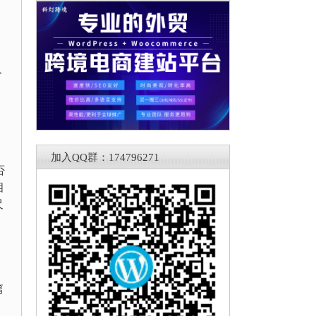
、
、
加入QQ群：174796271
否
相
尺
篇
、