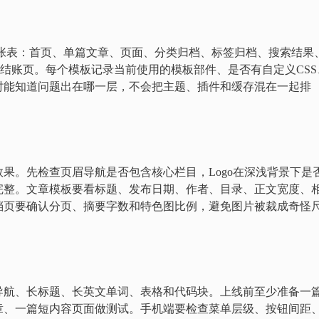
列成一张表：首页、单篇文章、页面、分类归档、标签归档、搜索结果
结账页。每个模板记录当前使用的模板部件、是否有自定义CSS
时能知道问题出在哪一层，不会把主题、插件和缓存混在一起排
果。先检查页眉导航是否包含核心栏目，Logo在深浅背景下是
完整。文章模板要看标题、发布日期、作者、目录、正文宽度、
档页要确认分页、摘要字数和特色图比例，避免图片被裁成奇怪
导航、长标题、长英文单词、表格和代码块。上线前至少准备一
章、一篇短内容页面做测试。手机端要检查菜单层级、按钮间距