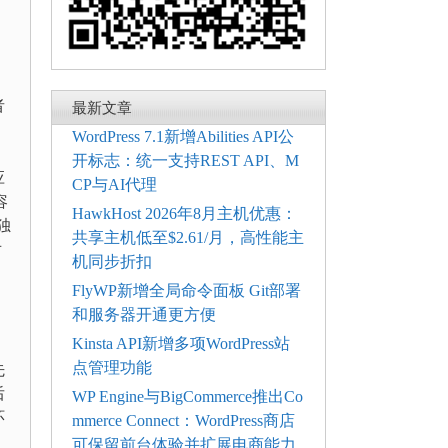
者
最新文章
WordPress 7.1新增Abilities API公
开标志：统一支持REST API、M
应
CP与AI代理
容
HawkHost 2026年8月主机优惠：
独
共享主机低至$2.61/月，高性能主
对
机同步折扣
FlyWP新增全局命令面板 Git部署
和服务器开通更方便
Kinsta API新增多项WordPress站
点管理功能
先
后
WP Engine与BigCommerce推出Co
环
mmerce Connect：WordPress商店
可保留前台体验并扩展电商能力