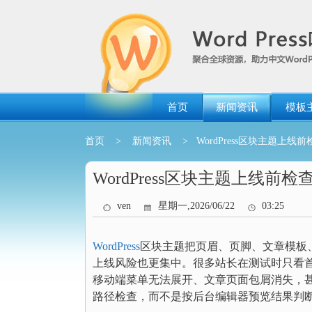
跳
转
到
内
容
首页
新闻资讯
模板
首页
>
新闻资讯
> WordPress区块主题
WordPress区块主题上线
ven
星期一,2026/06/22
03:25
WordPress
区块主题把页眉、页脚、文章模板
上线风险也更集中。很多站长在测试时只看
移动端菜单无法展开、文章页面包屑消失，
路径检查，而不是按后台编辑器预览结果判