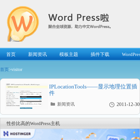
跳
转
到
内
容
首页
新闻资讯
模板主题
插件下载
WordP
首页
>visitor
IPLocationTools——显示地理位置插
件
分
2011-12-30
新闻资讯
类
目
录
性价比高的WordPress主机