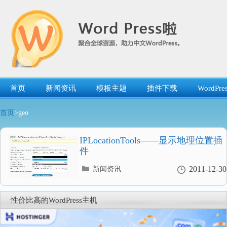
跳
转
到
内
容
首页
新闻资讯
模板主题
插件下载
WordP
首页
>geo
IPLocationTools——显示地理位置插
件
分
2011-12-30
新闻资讯
类
目
录
性价比高的WordPress主机