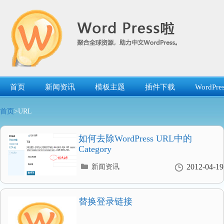
跳
转
到
内
容
首页
新闻资讯
模板主题
插件下载
WordP
首页
>URL
如何去除WordPress URL中的
Category
分
2012-04-19
新闻资讯
类
目
录
替换登录链接