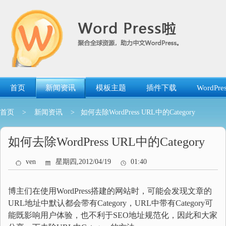
跳
转
到
内
容
首页
新闻资讯
模板主题
插件下载
WordP
首页
>
新闻资讯
> 如何去除WordPress URL中的Category
如何去除WordPress URL中的Category
ven
星期四,2012/04/19
01:40
博主们在使用WordPress搭建的网站时，可能会发现文章的
URL地址中默认都会带有Category，URL中带有Category可
能既影响用户体验，也不利于SEO地址规范化，因此和大家