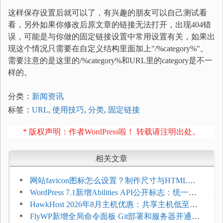
这样保存设置后就可以了，有兴趣的朋友可以自己测试看
看，另外如果你修改后原文章的链接无法打开，出现404错
误，可能是与你做的固定链接设置中常用设置有关，如果出
现这个情况只需要在自定义结构里面加上"/%category%"。
需要注意的是这里的/%category%和URL里的category是不一
样的。
分类：
新闻资讯
标签：
URL
,
使用技巧
,
分类
,
固定链接
* 版权声明：作者WordPress啦！ 转载请注明出处。
相关文章
网站favicon图标怎么设置？制作尺寸与HTML添
加方法
WordPress 7.1新增Abilities API公开标志：统一支
持REST API、MCP与AI代理
HawkHost 2026年8月主机优惠：共享主机低至
$2.61/月，高性能主机同步折扣
FlyWP新增全局命令面板 Git部署和服务器开通更