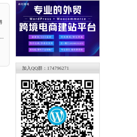
博
.
加入QQ群：174796271