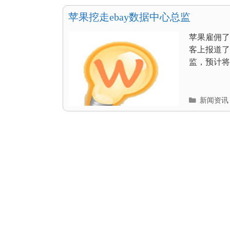
目
录
苹果挖走ebay数据中心总监
苹果雇佣了易趣
客上报道了
监，预计将
分
新闻资讯
类
目
录