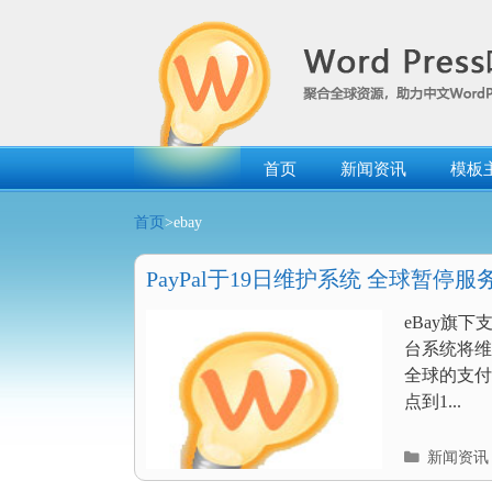
跳
转
到
内
容
首页
新闻资讯
模板
首页
>ebay
PayPal于19日维护系统 全球暂停
eBay旗下
台系统将维
全球的支付
点到1...
分
新闻资讯
类