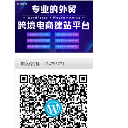
加入QQ群：174796271