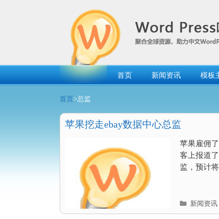
跳
转
到
内
容
首页
新闻资讯
模板
首页
>总监
苹果挖走ebay数据中心总监
苹果雇佣了易趣
客上报道了
监，预计将
分
新闻资讯
类