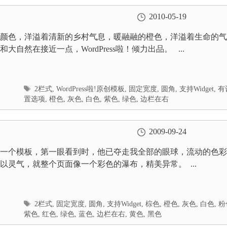
2010-05-19
颜色，洋溢着清新的乡村气息，暖融融的橙色，洋溢着生命的气
大自然在接近一点，WordPress啦！倾力出品。 ...
标
2栏式
,
WordPress啦!原创模板
,
固定宽度
,
圆角
,
支持Widget
,
有
签
置选项
,
橙色
,
灰色
,
白色
,
紫色
,
绿色
,
边栏在右
2009-09-24
一个模板，第一眼看到时，他已夺走我全部的眼球，流动的色彩
以灵气，就整个页面像一个彩色的瀑布，精美异常。 ...
标
2栏式
,
固定宽度
,
圆角
,
支持Widget
,
棕色
,
橙色
,
灰色
,
白色
,
粉
签
紫色
,
红色
,
绿色
,
蓝色
,
边栏在右
,
黄色
,
黑色