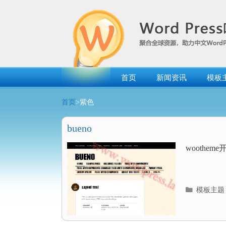
跳
转
到
内
容
首页
新闻资讯
模板
首页
>紫色
bueno
wootheme
分
模板主题
类
目
录