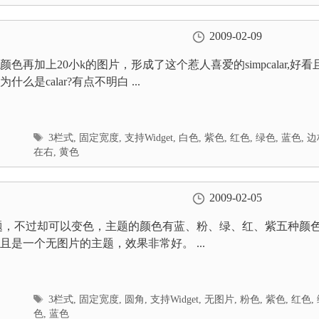
2009-02-09
色再加上20小k的图片，形成了这个惹人喜爱的simpcalar,好看
什么是calar?有点不明白 ...
标
3栏式
,
固定宽度
,
支持Widget
,
白色
,
紫色
,
红色
,
绿色
,
蓝色
,
边
签
在右
,
黄色
2009-02-05
题，不过却可以变色，主题的颜色有蓝、粉、绿、红、紫五种颜
且是一个无图片的主题，效果非常好。 ...
标
3栏式
,
固定宽度
,
圆角
,
支持Widget
,
无图片
,
粉色
,
紫色
,
红色
,
签
色
,
蓝色