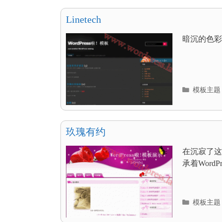
录
Linetech
暗沉的色彩
分
模板主题
类
目
录
玖瑰有约
在沉寂了这么
承着Word
分
模板主题
类
目