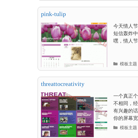
录
pink-tulip
今天情人节
短信轰炸中
嘿，情人节快
分
模板主题
类
目
录
threattocreativity
一个真正个
不相同，经
有兴趣的话
你的屏幕宽度
分
模板主题
类