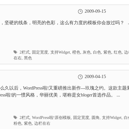
2009-09-15
，坚硬的线条，明亮的色彩，这么有力度的模板你会放过吗？ ..
标
2栏式
,
固定宽度
,
支持Widget
,
橙色
,
灰色
,
白色
,
紫色
,
红色
,
边
签
在右
,
黑色
2009-04-15
久以后，WordPress啦!又重磅推出新作---玖瑰之约。这款主题
Press啦!的一惯风格，华丽优美，堪称是女bloger首选作品。 ...
标
2栏式
,
WordPress啦!原创模板
,
固定宽度
,
圆角
,
支持Widget
,
白
签
粉色
,
紫色
,
边栏在右