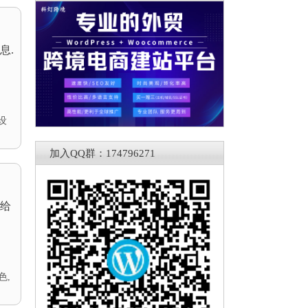
息.
设
加入QQ群：174796271
给
色
,