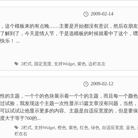
2009-02-14
，这个模板来的有点晚……主要是开始都没有意识，然后在朋友
了解到了，今天是情人节，于是选模板的时候就看中了这个，嘿
乐！ ...
标
2栏式
,
固定宽度
,
支持Widget
,
紫色
,
边栏在左
签
2009-02-12
性的主题，一个个的色块展示着一个个的主题，而且每一个颜色
过试验，我发现这个主题一次性显示15篇文章没有问题，当然
可以试试让他显示更多的内容。主题是自适应宽度的，但是要保
大于等于760的...
标
2栏式
,
支持Widget
,
橙色
,
紫色
,
红色
,
绿色
,
自适应宽度
,
蓝色
,
签
栏在右