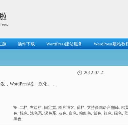
主题
插件下载
WordPress建站服务
WordPress建站教
2012-07-21
开发，WordPress啦！汉化。 ...
标
二栏
,
右边栏
,
固定宽
,
图片博客
,
多栏
,
支持多国语言翻译
,
桔
签
色
,
棕色
,
浅色系
,
深色系
,
灰色
,
白色
,
粉红色
,
紫色
,
红色
,
绿色
,
黑色