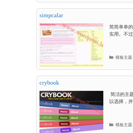
目
录
simpcalar
简简单单的颜
实用。不过为
分
模板主题
类
目
录
crybook
简洁的主
以选择，并
分
模板主题
类