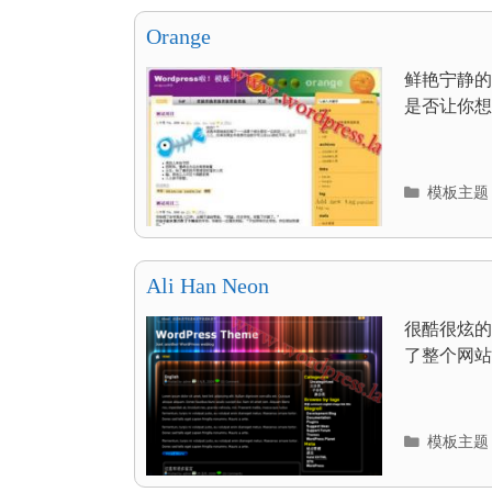
Orange
鲜艳宁静的
是否让你想和
分
模板主题
类
目
录
Ali Han Neon
很酷很炫的
了整个网站
分
模板主题
类
目