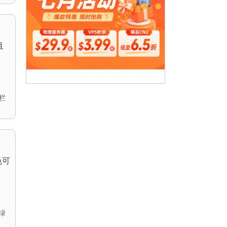
且
栏
色可
绿