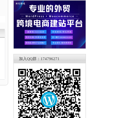
加入QQ群：174796271