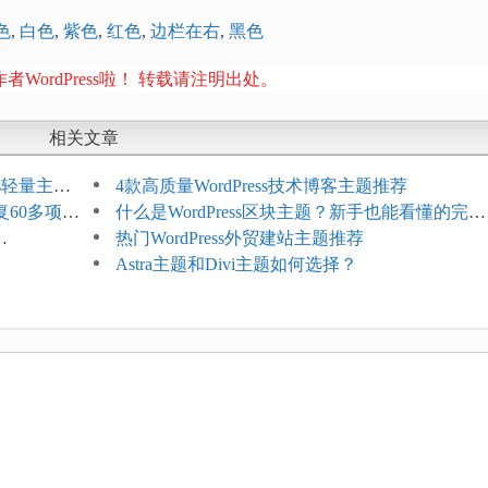
色
,
白色
,
紫色
,
红色
,
边栏在右
,
黑色
者WordPress啦！ 转载请注明出处。
相关文章
ess轻量主题
4款高质量WordPress技术博客主题推荐
复60多项问
什么是WordPress区块主题？新手也能看懂的完整
介绍
热门WordPress外贸建站主题推荐
Astra主题和Divi主题如何选择？