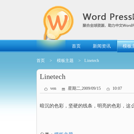
跳
转
到
内
容
首页
新闻资讯
模板
首页
>
模板主题
> Linetech
Linetech
ven
星期二,2009/09/15
10:07
暗沉的色彩，坚硬的线条，明亮的色彩，这