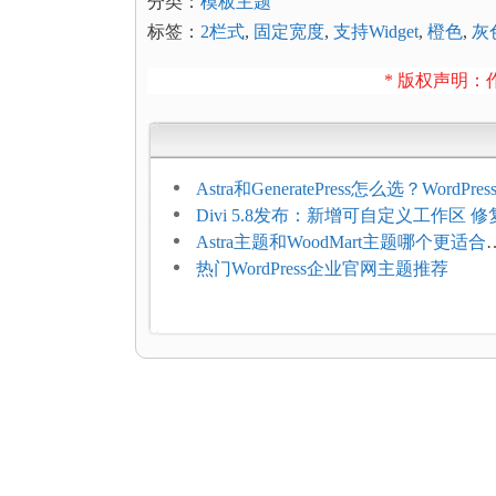
分类：
模板主题
标签：
2栏式
,
固定宽度
,
支持Widget
,
橙色
,
灰
* 版权声明：作
Astra和GeneratePress怎么选？WordPr
选型维度
Divi 5.8发布：新增可自定义工作区 修
题
Astra主题和WoodMart主题哪个更适合
WooCommerce
热门WordPress企业官网主题推荐