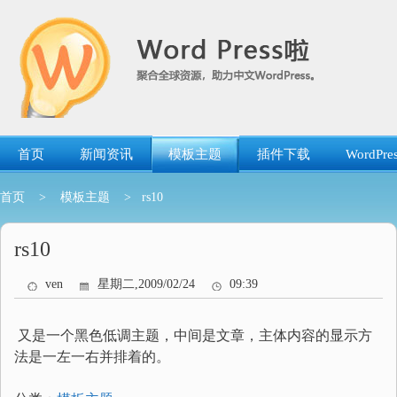
跳
转
到
内
容
首页
新闻资讯
模板主题
插件下载
WordP
首页
>
模板主题
> rs10
rs10
ven
星期二,2009/02/24
09:39
又是一个黑色低调主题，中间是文章，主体内容的显示方
法是一左一右并排着的。