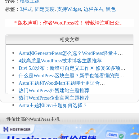
分类：
模板主题
标签：
3栏式
,
固定宽度
,
支持Widget
,
边栏在右
,
黑色
* 版权声明：作者WordPress啦！ 转载请注明出处。
相关文章
Astra和GeneratePress怎么选？WordPress轻量主题
选型维度
4款高质量WordPress技术博客主题推荐
Divi 5.8发布：新增可自定义工作区 修复60多项问
题
什么是WordPress区块主题？新手也能看懂的完整
介绍
Astra主题和WoodMart主题哪个更适合
WooCommerce
热门WordPress外贸建站主题推荐
热门WordPress企业官网主题推荐
Astra主题和Divi主题如何选择？
性价比高的WordPress主机