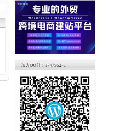
加入QQ群：174796271