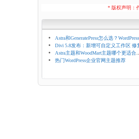
* 版权声明：作
Astra和GeneratePress怎么选？WordPr
选型维度
Divi 5.8发布：新增可自定义工作区 修
题
Astra主题和WoodMart主题哪个更适合
WooCommerce
热门WordPress企业官网主题推荐