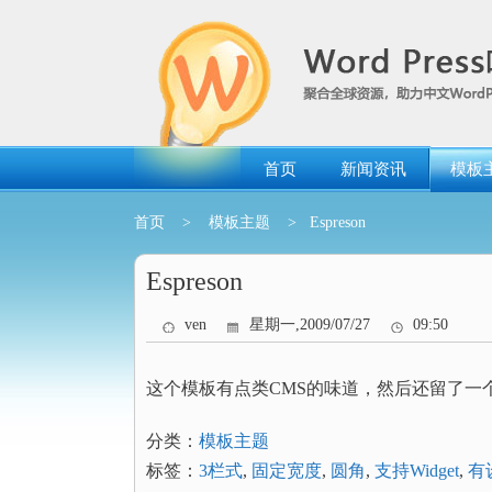
跳
转
到
内
容
首页
新闻资讯
模板
首页
>
模板主题
> Espreson
Espreson
ven
星期一,2009/07/27
09:50
这个模板有点类CMS的味道，然后还留了一
分类：
模板主题
标签：
3栏式
,
固定宽度
,
圆角
,
支持Widget
,
有