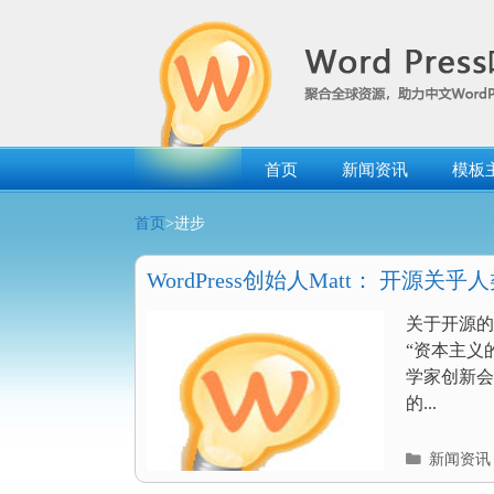
跳
转
到
内
容
首页
新闻资讯
模板
首页
>进步
WordPress创始人Matt： 开源关乎
关于开源的
“资本主义
学家创新会议
的...
分
新闻资讯
类