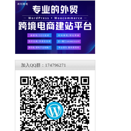
加入QQ群：174796271