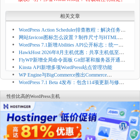
相关文章
WordPress Action Scheduler排查教程：解决任务积
压和订单延迟
网站favicon图标怎么设置？制作尺寸与HTML添
加方法
WordPress 7.1新增Abilities API公开标志：统一支
持REST API、MCP与AI代理
HawkHost 2026年8月主机优惠：共享主机低至
$2.61/月，高性能主机同步折扣
FlyWP新增全局命令面板 Git部署和服务器开通更
方便
Kinsta API新增多项WordPress站点管理功能
WP Engine与BigCommerce推出Commerce
Connect：WordPress商店可保留前台体验并扩展电
WordPress 7.1 Beta 4发布：包含114项更新与修
商能力
复，仅建议在测试环境体验
性价比高的WordPress主机