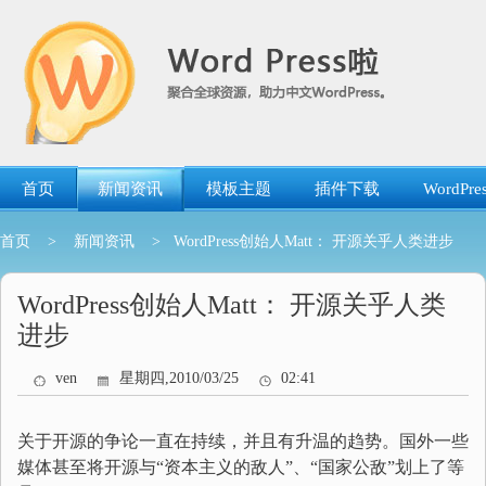
跳
转
到
内
容
首页
新闻资讯
模板主题
插件下载
WordP
首页
>
新闻资讯
> WordPress创始人Matt： 开源关乎人类进步
WordPress创始人Matt： 开源关乎人类
进步
ven
星期四,2010/03/25
02:41
关于开源的争论一直在持续，并且有升温的趋势。国外一些
媒体甚至将开源与“资本主义的敌人”、“国家公敌”划上了等