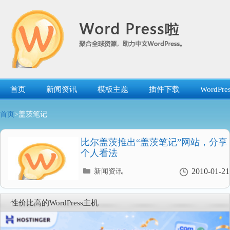
跳
转
到
内
容
首页
新闻资讯
模板主题
插件下载
WordP
首页
>盖茨笔记
比尔盖茨推出“盖茨笔记”网站，分享
个人看法
分
2010-01-21
新闻资讯
类
目
录
性价比高的WordPress主机