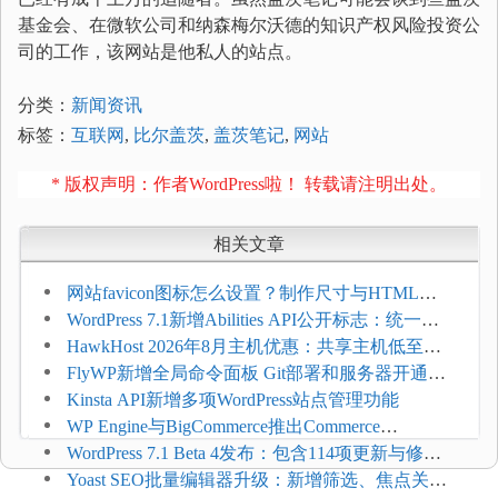
基金会、在微软公司和纳森梅尔沃德的知识产权风险投资公
司的工作，该网站是他私人的站点。
分类：
新闻资讯
标签：
互联网
,
比尔盖茨
,
盖茨笔记
,
网站
* 版权声明：作者WordPress啦！ 转载请注明出处。
相关文章
网站favicon图标怎么设置？制作尺寸与HTML添
加方法
WordPress 7.1新增Abilities API公开标志：统一支
持REST API、MCP与AI代理
HawkHost 2026年8月主机优惠：共享主机低至
$2.61/月，高性能主机同步折扣
FlyWP新增全局命令面板 Git部署和服务器开通更
方便
Kinsta API新增多项WordPress站点管理功能
WP Engine与BigCommerce推出Commerce
Connect：WordPress商店可保留前台体验并扩展电
WordPress 7.1 Beta 4发布：包含114项更新与修
商能力
复，仅建议在测试环境体验
Yoast SEO批量编辑器升级：新增筛选、焦点关键