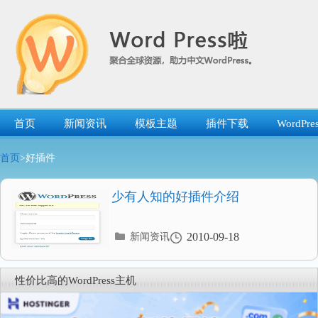
跳
转
到
内
容
首页
新闻资讯
模板主题
插件下载
WordP
首页
>好插件
少有人知的好插件介绍
分
2010-09-18
新闻资讯
类
目
录
性价比高的WordPress主机