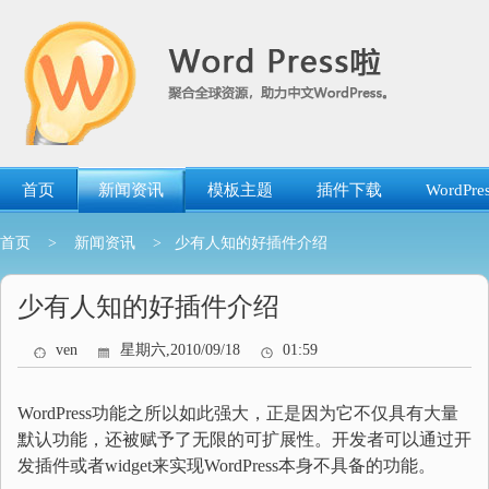
跳
转
到
内
容
首页
新闻资讯
模板主题
插件下载
WordP
首页
>
新闻资讯
> 少有人知的好插件介绍
少有人知的好插件介绍
ven
星期六,2010/09/18
01:59
WordPress功能之所以如此强大，正是因为它不仅具有大量
默认功能，还被赋予了无限的可扩展性。开发者可以通过开
发插件或者widget来实现WordPress本身不具备的功能。