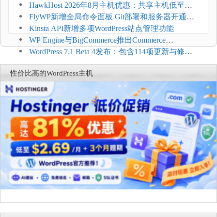
持REST API、MCP与AI代理
HawkHost 2026年8月主机优惠：共享主机低至
$2.61/月，高性能主机同步折扣
FlyWP新增全局命令面板 Git部署和服务器开通更
方便
Kinsta API新增多项WordPress站点管理功能
WP Engine与BigCommerce推出Commerce
Connect：WordPress商店可保留前台体验并扩展电
WordPress 7.1 Beta 4发布：包含114项更新与修
商能力
复，仅建议在测试环境体验
性价比高的WordPress主机