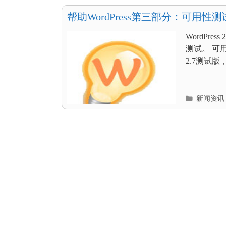
目
录
帮助WordPress第三部分：可用性测
WordPr
测试。 可用性
2.7测试版
分
新闻资讯
类
目
录