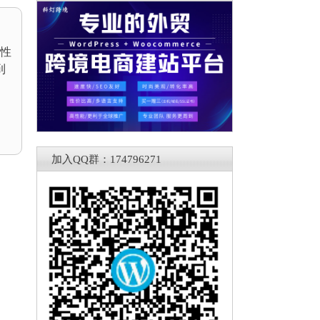
用性
到
加入QQ群：174796271