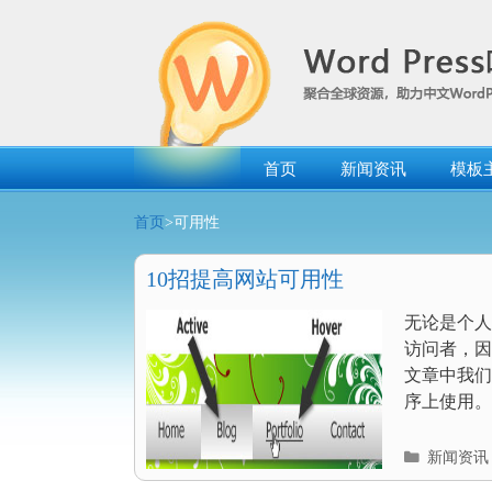
跳
转
到
内
容
首页
新闻资讯
模板
首页
>可用性
10招提高网站可用性
无论是个人
访问者，因
文章中我们
序上使用。 
分
新闻资讯
类