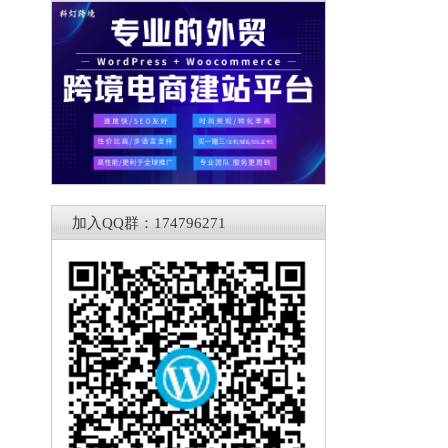
加入QQ群：174796271