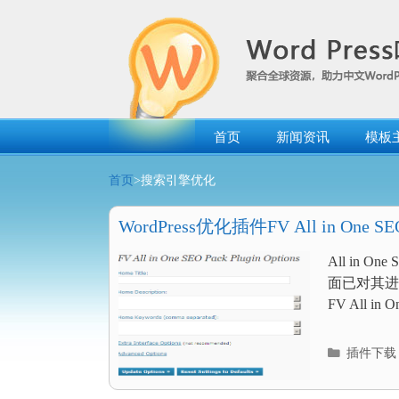
跳
转
到
内
容
首页
新闻资讯
模板
首页
>搜索引擎优化
WordPress优化插件FV All in One SE
All in 
面已对其进行介
FV All in O
分
插件下载
类
目