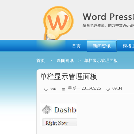
跳
转
到
内
容
首页
新闻资讯
模板
首页
>
新闻资讯
> 单栏显示管理面板
单栏显示管理面板
ven
星期一,2011/09/26
09:34