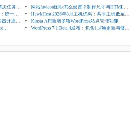
教程：解决任务积
网站favicon图标怎么设置？制作尺寸与HTML添
开标志：统一支
加方法
HawkHost 2026年8月主机优惠：共享主机低至
服务器开通更
$2.61/月，高性能主机同步折扣
Kinsta API新增多项WordPress站点管理功能
ce
WordPress 7.1 Beta 4发布：包含114项更新与修
台体验并扩展电
复，仅建议在测试环境体验