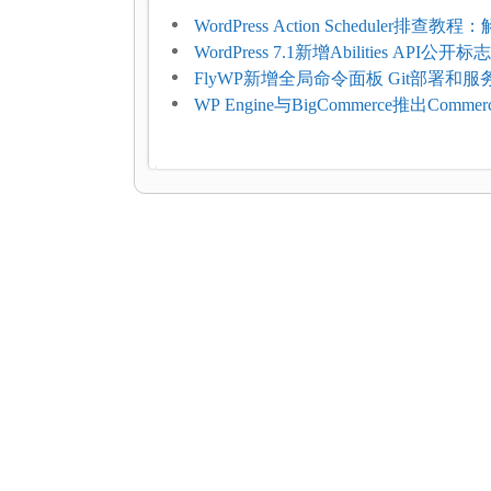
WordPress Action Scheduler排查
压和订单延迟
WordPress 7.1新增Abilities API公
持REST API、MCP与AI代理
FlyWP新增全局命令面板 Git部署和
方便
WP Engine与BigCommerce推出Commer
Connect：WordPress商店可保留前
商能力