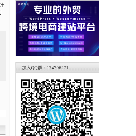
计
到
加入QQ群：174796271