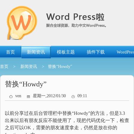
跳
转
到
内
容
首页
新闻资讯
模板主题
插件下载
WordP
首页
>
新闻资讯
> 替换“Howdy”
替换“Howdy”
ven
星期一,2012/01/30
09:11
以前分享过在后台管理栏中替换“Howdy”的方法，但是3.3
出来以后有朋友反应不能使用了，现把代码优化一下，检查
之后可以OK，需要的朋友速度拿走，仍然是放在你的