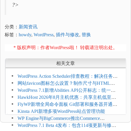
?>
分类：
新闻资讯
标签：
howdy
,
WordPress
,
插件与修改
,
替换
* 版权声明：作者WordPress啦！ 转载请注明出处。
相关文章
WordPress Action Scheduler排查教程：解决任务积
压和订单延迟
网站favicon图标怎么设置？制作尺寸与HTML添
加方法
WordPress 7.1新增Abilities API公开标志：统一支
持REST API、MCP与AI代理
HawkHost 2026年8月主机优惠：共享主机低至
$2.61/月，高性能主机同步折扣
FlyWP新增全局命令面板 Git部署和服务器开通更
方便
Kinsta API新增多项WordPress站点管理功能
WP Engine与BigCommerce推出Commerce
Connect：WordPress商店可保留前台体验并扩展电
WordPress 7.1 Beta 4发布：包含114项更新与修