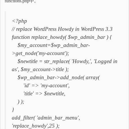
functions.php中。
<?php
// replace WordPress Howdy in WordPress 3.3
function replace_howdy( $wp_admin_bar ) {
$my_account=$wp_admin_bar-
>get_node('my-account');
$newtitle = str_replace( 'Howdy,', 'Logged in
as', $my_account->title );
$wp_admin_bar->add_node( array(
'id' => 'my-account',
'title' => $newtitle,
) );
}
add_filter( 'admin_bar_menu',
'replace_howdy',25 );