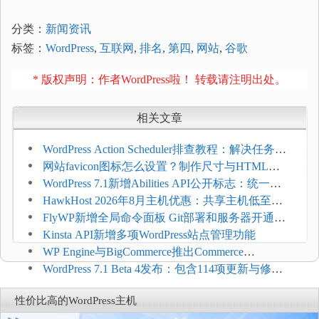
分类：
新闻资讯
标签：
WordPress
,
互联网
,
排名
,
第四
,
网站
,
谷歌
* 版权声明：作者WordPress啦！ 转载请注明出处。
相关文章
WordPress Action Scheduler排查教程：解决任务积
压和订单延迟
网站favicon图标怎么设置？制作尺寸与HTML添
加方法
WordPress 7.1新增Abilities API公开标志：统一支
持REST API、MCP与AI代理
HawkHost 2026年8月主机优惠：共享主机低至
$2.61/月，高性能主机同步折扣
FlyWP新增全局命令面板 Git部署和服务器开通更
方便
Kinsta API新增多项WordPress站点管理功能
WP Engine与BigCommerce推出Commerce
Connect：WordPress商店可保留前台体验并扩展电
WordPress 7.1 Beta 4发布：包含114项更新与修
商能力
复，仅建议在测试环境体验
性价比高的WordPress主机