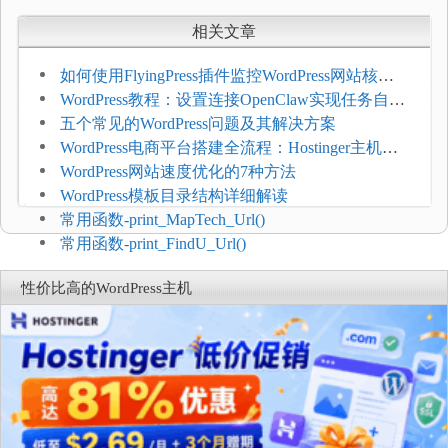
相关文章
如何使用FlyingPress插件监控WordPress网站核心
网页指标（CWV）
WordPress教程：设置连接OpenClaw实现任务自动
化
五个常见的WordPress问题及其解决方案
WordPress电商平台搭建全流程：Hostinger主机一
键部署
WordPress网站速度优化的7种方法
WordPress模板目录结构详细解读
常用函数-print_MapTech_Url()
常用函数-print_FindU_Url()
性价比高的WordPress主机