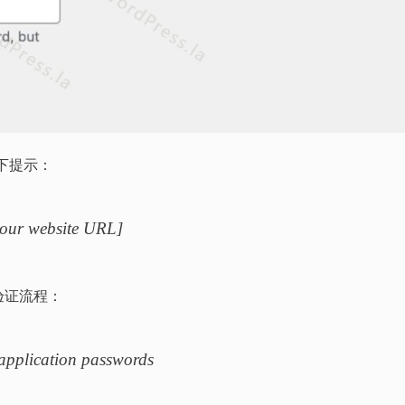
以下提示：
your website URL]
验证流程：
 application passwords