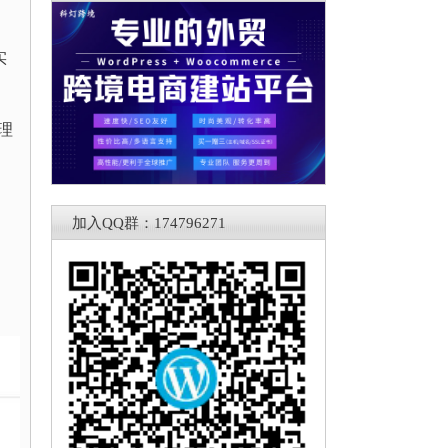
实
理
加入QQ群：174796271