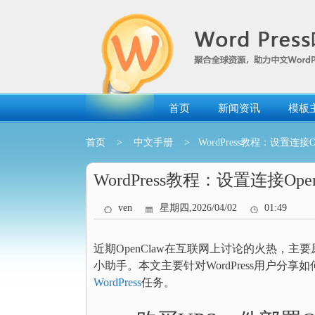
跳
转
到
内
容
首页
新闻资讯
模板
首页
>
中文手册
> WordPress教程：设置连接
WordPress教程：设置连接Op
ven
星期四,2026/04/02
01:49
近期OpenClaw在互联网上讨论的火热，
小助手。本文主要针对WordPress用户分享如何
WordPress
任务。