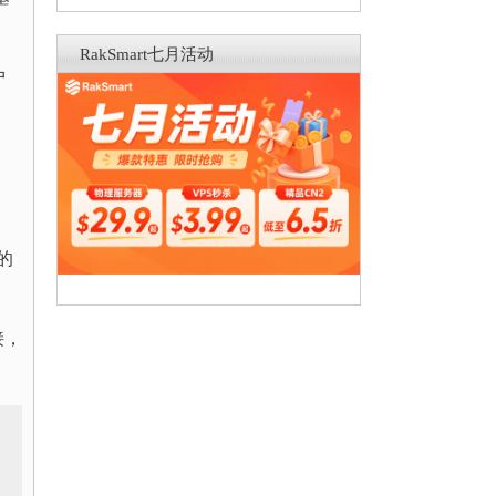
RakSmart七月活动
户
的
接，