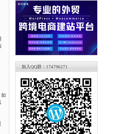
网
指
加入QQ群：174796271
。如
真
只