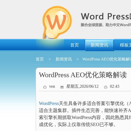
跳
转
到
内
容
首页
新闻资讯
模板
首页
>
新闻资讯
> WordPress AEO优化策略
WordPress AEO优化策略解读
ven
星期五,2026/06/12
02:43
WordPress
天生具备许多适合答案引擎优化（A
适合主题集群。插件生态完善，能快速补齐AEO
索引擎长期抓取WordPress内容，因此熟
成优化，实际上仅靠传统SEO已不够。