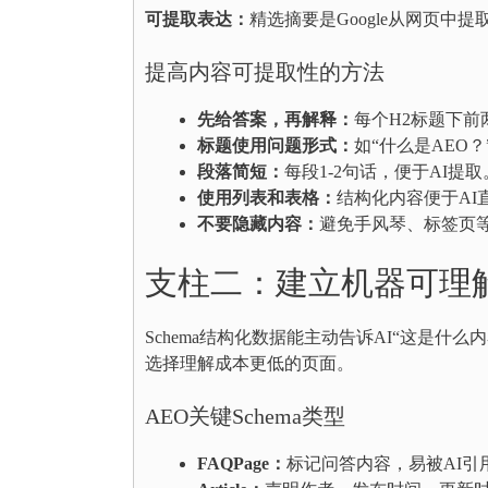
可提取表达：
精选摘要是Google从网页中
提高内容可提取性的方法
先给答案，再解释：
每个H2标题下前
标题使用问题形式：
如“什么是AEO？
段落简短：
每段1-2句话，便于AI提取
使用列表和表格：
结构化内容便于AI
不要隐藏内容：
避免手风琴、标签页等
支柱二：建立机器可理
Schema结构化数据能主动告诉AI“这是什
选择理解成本更低的页面。
AEO关键Schema类型
FAQPage：
标记问答内容，易被AI引