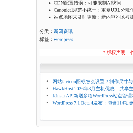
CDN配置错误：可能限制AI访问
Canonical规范不统一：重复URL分散
站点地图未及时更新：新内容难以被
分类：
新闻资讯
标签：
wordpress
* 版权声明：作
网站favicon图标怎么设置？制作尺寸与
加方法
HawkHost 2026年8月主机优惠：共
$2.61/月，高性能主机同步折扣
Kinsta API新增多项WordPress站点管
WordPress 7.1 Beta 4发布：包含11
复，仅建议在测试环境体验