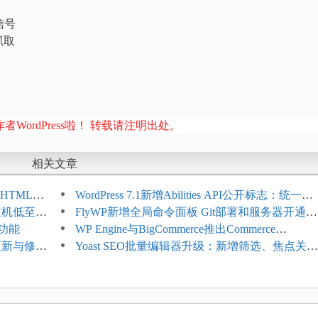
信号
抓取
者WordPress啦！ 转载请注明出处。
相关文章
HTML添
WordPress 7.1新增Abilities API公开标志：统一支
享主机低至
持REST API、MCP与AI代理
FlyWP新增全局命令面板 Git部署和服务器开通更
理功能
方便
WP Engine与BigCommerce推出Commerce
4项更新与修
Connect：WordPress商店可保留前台体验并扩展
Yoast SEO批量编辑器升级：新增筛选、焦点关键
商能力
词与AI元数据草稿