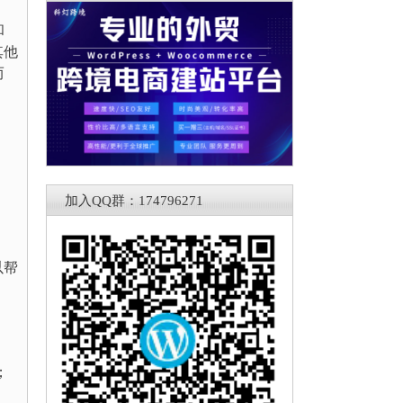
和
其他
而
加入QQ群：174796271
以帮
；