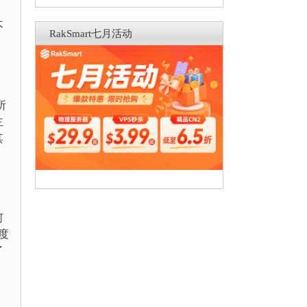
不
RakSmart七月活动
所
主
其
何
度
了