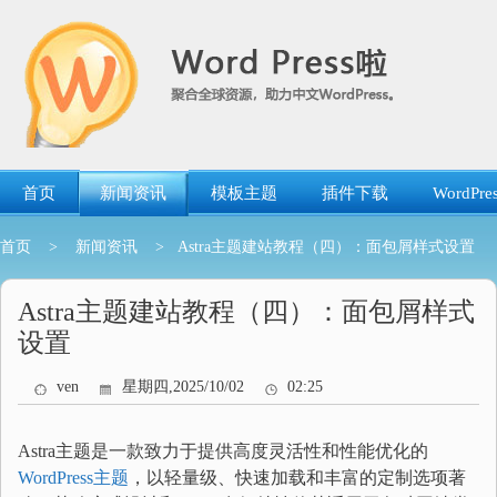
跳
转
到
内
容
首页
新闻资讯
模板主题
插件下载
WordP
首页
>
新闻资讯
> Astra主题建站教程（四）：面包屑样式设置
Astra主题建站教程（四）：面包屑样式
设置
ven
星期四,2025/10/02
02:25
Astra主题是一款致力于提供高度灵活性和性能优化的
WordPress主题
，以轻量级、快速加载和丰富的定制选项著