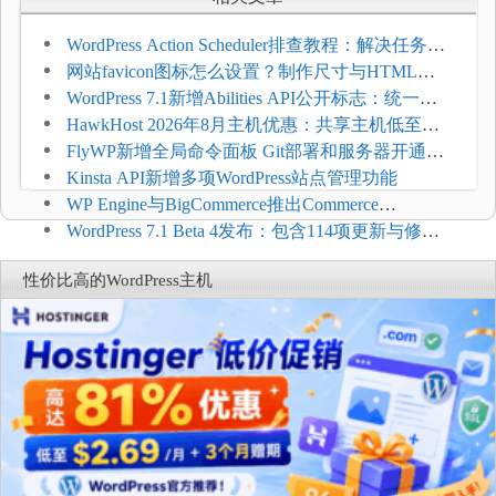
WordPress Action Scheduler排查教程：解决任务积
压和订单延迟
网站favicon图标怎么设置？制作尺寸与HTML添
加方法
WordPress 7.1新增Abilities API公开标志：统一支
持REST API、MCP与AI代理
HawkHost 2026年8月主机优惠：共享主机低至
$2.61/月，高性能主机同步折扣
FlyWP新增全局命令面板 Git部署和服务器开通更
方便
Kinsta API新增多项WordPress站点管理功能
WP Engine与BigCommerce推出Commerce
Connect：WordPress商店可保留前台体验并扩展电
WordPress 7.1 Beta 4发布：包含114项更新与修
商能力
复，仅建议在测试环境体验
性价比高的WordPress主机